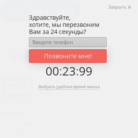
Закрыть
Здравствуйте,
хотите, мы перезвоним
Вам за 24 секунды?
Для тех, кто ценит работу профессионалов
Позвоните мне!
00
:
23
:
99
Выбрать удобное время звонка
Схема проезда
вскрытие замков
+7-913-651-57-37