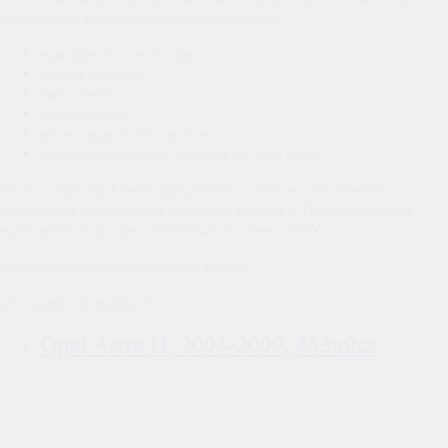
приобрести различные виды автоключей:
выкидные с кнопками;
ключи без чипа;
чип-ключи;
смарт-ключи;
не выкидные без кнопок;
все типы заготовок ключей на авто Opel.
Также
«Мастер-Ключ» предлагает услугу изготовления
дубликатов автоключей высокого качества. Нарезка ключей
выполняется профессионалами на станке ЧПУ.
Отображение единственного товара
Opel Astra H, 2004-2009, 433mhz.