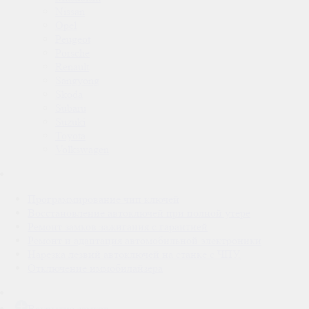
Nissan
Opel
Peugeot
Porsche
Renault
Sangyong
Skoda
Subaru
Suzuki
Toyota
Volkswagen
Программирование чип ключей
Восстановление автоключей при полной утере
Ремонт замков зажигания с гарантией
Ремонт и адаптация автомобильной электроники
Нарезка лезвий автоключей на станке с ЧПУ.
Отключение иммобилайзера
Вскрытие замков