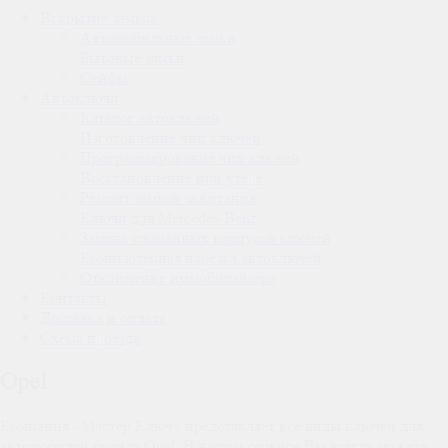
Вскрытие замков
Автомобильные замки
Бытовые замки
Сейфы
Автоключи
Каталог автоключей
Изготовление чип ключей
Программирование чип ключей
Восстановление при утере
Ремонт замков зажигания
Ключи для Mercedes-Benz
Замена сломанных корпусов ключей
Компьютерная нарезка автоключей
Отключение иммобилайзера
Контакты
Доставка и оплата
Схема проезда
Opel
Компания «Мастер Ключ» представляет все виды ключей для
автомобилей бренда Opel. В нашем сервисе Вы всегда можете