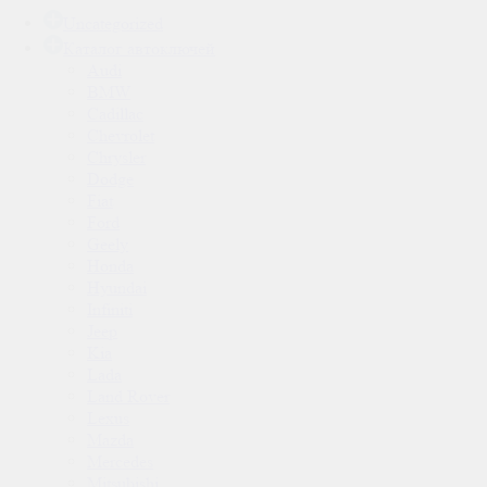
Uncategorized
Каталог автоключей
Audi
BMW
Cadillac
Chevrolet
Chrysler
Dodge
Fiat
Ford
Geely
Honda
Hyundai
Infiniti
Jeep
Kia
Lada
Land Rover
Lexus
Mazda
Mercedes
Mitsubishi