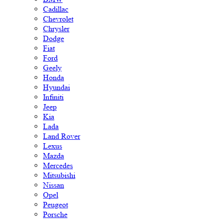
Cadillac
Chevrolet
Chrysler
Dodge
Fiat
Ford
Geely
Honda
Hyundai
Infiniti
Jeep
Kia
Lada
Land Rover
Lexus
Mazda
Mercedes
Mitsubishi
Nissan
Opel
Peugeot
Porsche