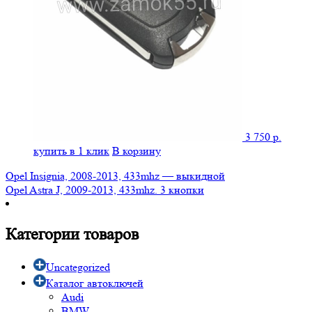
3 750
р.
купить в 1 клик
В корзину
Навигация
Opel Insignia, 2008-2013, 433mhz — выкидной
Opel Astra J, 2009-2013, 433mhz. 3 кнопки
по
записям
Категории товаров
Uncategorized
Каталог автоключей
Audi
BMW