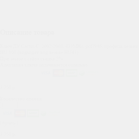
Описание товара
Ключ ДУ Cactus C, 2002-2008, 433MHz, pcf7946, профиль лезвия
HU 100 (подходит под лезвие HU43)
При заказе с сайта скидка 5%
Адаптация ключа оплачивается отдельно
3 750
р.
Количество единиц:
Купить
3 750
р.