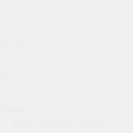
Купить
Описание
Детали
Описание
Ключ ДУ Cactus C, 2002-2008, 433MHz, pcf7946, профиль лезвия
HU 100 (подходит под лезвие HU43)
Детали
Вес
50 г
Габариты
10 × 10 × 5 см
Похожие
Корпус ключа Opel, 3 кнопки.