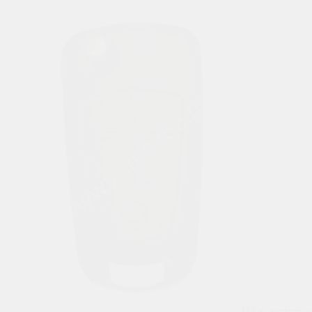
488
р.
купить в