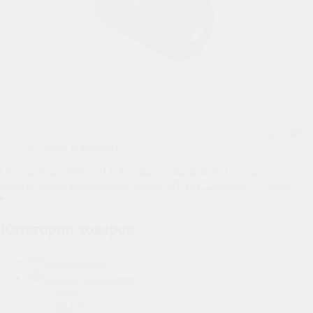
2 775
р.
купить
в 1 клик
В корзину
Навигация
Opel Insignia, 2008-2013, 433mhz — выкидной 3 кнопки
Корпус ключа Range Rover, лезвие HU101. Discovery 3, Sport.
по
записям
Категории товаров
Uncategorized
Каталог автоключей
Audi
BMW