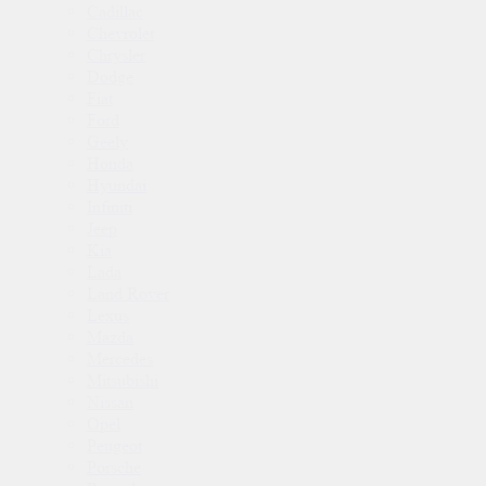
Cadillac
Chevrolet
Chrysler
Dodge
Fiat
Ford
Geely
Honda
Hyundai
Infiniti
Jeep
Kia
Lada
Land Rover
Lexus
Mazda
Mercedes
Mitsubishi
Nissan
Opel
Peugeot
Porsche