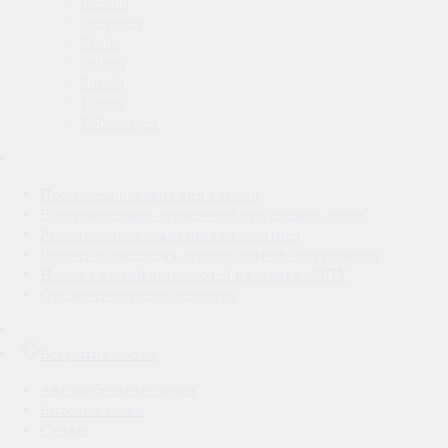
Renault
Sangyong
Skoda
Subaru
Suzuki
Toyota
Volkswagen
Программирование чип ключей
Восстановление автоключей при полной утере
Ремонт замков зажигания с гарантией
Ремонт и адаптация автомобильной электроники
Нарезка лезвий автоключей на станке с ЧПУ.
Отключение иммобилайзера
Вскрытие замков
Автомобильные замки
Бытовые замки
Сейфы