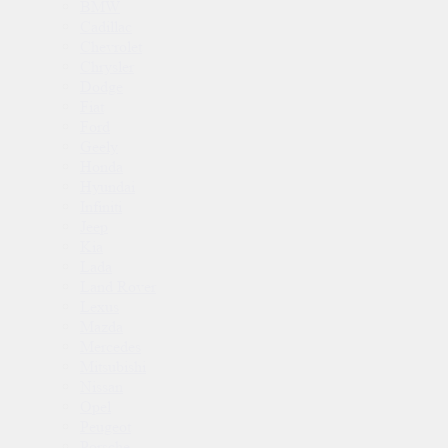
BMW
Cadillac
Chevrolet
Chrysler
Dodge
Fiat
Ford
Geely
Honda
Hyundai
Infiniti
Jeep
Kia
Lada
Land Rover
Lexus
Mazda
Mercedes
Mitsubishi
Nissan
Opel
Peugeot
Porsche