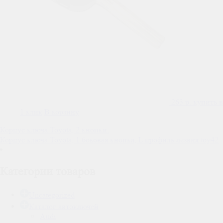
263
р.
купить в
1 клик
В корзину
Навигация
Корпус ключа Toyota, 2 кнопки.
Корпус ключа Toyota, 1 боковая кнопка, L профиль лезвия toy42
по
записям
Категории товаров
Uncategorized
Каталог автоключей
Audi