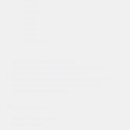
Renault
Sangyong
Skoda
Subaru
Suzuki
Toyota
Volkswagen
Программирование чип ключей
Восстановление автоключей при полной утере
Ремонт замков зажигания с гарантией
Ремонт и адаптация автомобильной электроники
Нарезка лезвий автоключей на станке с ЧПУ.
Отключение иммобилайзера
Вскрытие замков
Автомобильные замки
Бытовые замки
Сейфы