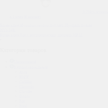
3 750
р.
купить
в 1 клик
В корзину
Навигация
Бланк ключ Hyundai с местом под чип. Профиль лезвия
HYN14R.
по
Бланк ключ Fiat с местом под чип, профиль SIP22.
записям
Категории товаров
Uncategorized
Каталог автоключей
Audi
BMW
Cadillac
Chevrolet
Chrysler
Dodge
Fiat
Ford