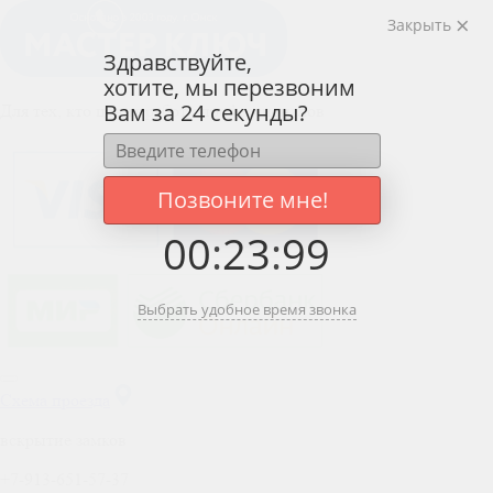
Закрыть
Здравствуйте,
хотите, мы перезвоним
Вам за 24 секунды?
Для тех, кто ценит работу профессионалов
Позвоните мне!
00
:
23
:
99
Выбрать удобное время звонка
Схема проезда
вскрытие замков
+7-913-651-57-37