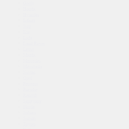
Geely
Honda
Hyundai
Infiniti
Jeep
Kia
Lada
Land Rover
Lexus
Mazda
Mercedes
Mitsubishi
Nissan
Opel
Peugeot
Porsche
Renault
Sangyong
Skoda
Subaru
Suzuki
Toyota