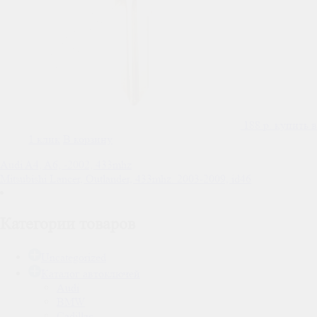
188
р.
купить в
1 клик
В корзину
Навигация
Audi A4, A6, -2002, 433mhz
Mitsubishi Lancer, Outlander, 433mhz. 2003-2009, id46
по
записям
Категории товаров
Uncategorized
Каталог автоключей
Audi
BMW
Cadillac