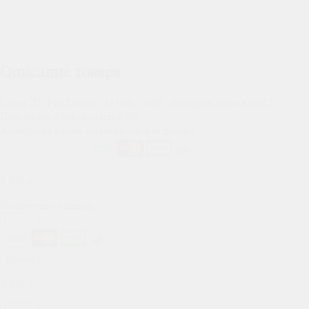
Описание товара
Ключ ДУ Fiat Ducato, 433mhz, id46, профиль лезвия sip22.
При заказе с сайта скидка 5%
Адаптация ключа оплачивается отдельно
3 750
р.
Количество единиц:
Купить
3 750
р.