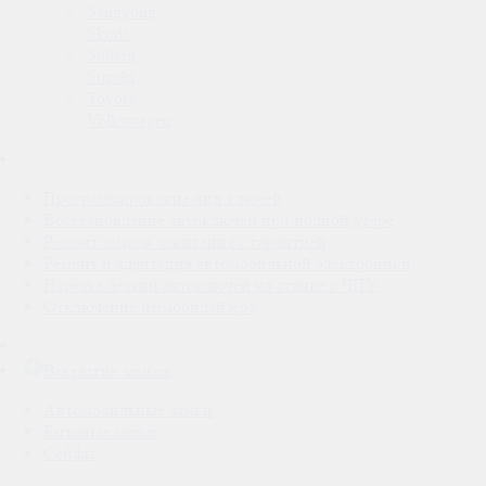
Sangyong
Skoda
Subaru
Suzuki
Toyota
Volkswagen
Программирование чип ключей
Восстановление автоключей при полной утере
Ремонт замков зажигания с гарантией
Ремонт и адаптация автомобильной электроники
Нарезка лезвий автоключей на станке с ЧПУ.
Отключение иммобилайзера
Вскрытие замков
Автомобильные замки
Бытовые замки
Сейфы