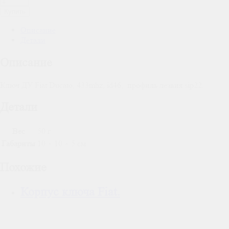
Купить
Описание
Детали
Описание
Ключ ДУ Fiat Ducato, 433mhz, id46, профиль лезвия sip22.
Детали
Вес
50 г
Габариты
10 × 10 × 5 см
Похожие
Корпус ключа Fiat.