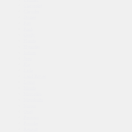
Chevrolet
Chrysler
Dodge
Fiat
Ford
Geely
Honda
Hyundai
Infiniti
Jeep
Kia
Lada
Land Rover
Lexus
Mazda
Mercedes
Mitsubishi
Nissan
Opel
Peugeot
Porsche
Renault