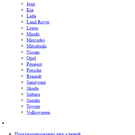
Jeep
Kia
Lada
Land Rover
Lexus
Mazda
Mercedes
Mitsubishi
Nissan
Opel
Peugeot
Porsche
Renault
Sangyong
Skoda
Subaru
Suzuki
Toyota
Volkswagen
Программирование чип ключей