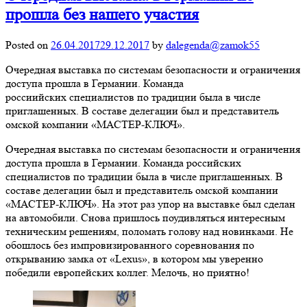
и
прошла без нашего участия
слет
специалистов
Posted on
26.04.2017
29.12.2017
by
dalegenda@zamok55
locksmith
в
Очередная выставка по системам безопасности и ограничения
Германии.
доступа прошла в Германии. Команда
«Мастер-
россиийских специалистов по традиции была в числе
Ключ»
приглашенных. В составе делегации был и представитель
в
омской компании «МАСТЕР-КЛЮЧ».
числе
приглашенных.
Очередная выставка по системам безопасности и ограничения
доступа прошла в Германии. Команда российских
специалистов по традиции была в числе приглашенных. В
составе делегации был и представитель омской компании
«МАСТЕР-КЛЮЧ». На этот раз упор на выставке был сделан
на автомобили. Снова пришлось поудивляться интересным
техническим решениям, поломать голову над новинками. Не
обошлось без импровизированного соревнования по
открыванию замка от «Lexus», в котором мы уверенно
победили европейских коллег. Мелочь, но приятно!