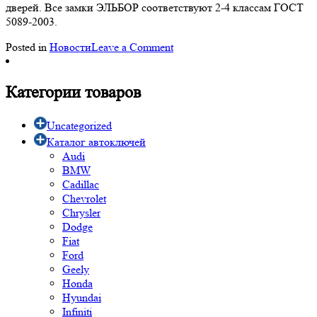
дверей. Все замки ЭЛЬБОР соответствуют 2-4 классам ГОСТ
5089-2003.
on
Posted in
Новости
Leave a Comment
«Мастер-
Ключ»
—
Категории товаров
официальный
сервисный
Uncategorized
центр
Каталог автоключей
бренда
Audi
«Эльбор»
BMW
Cadillac
Chevrolet
Chrysler
Dodge
Fiat
Ford
Geely
Honda
Hyundai
Infiniti