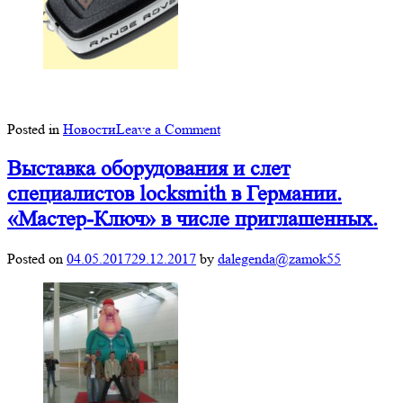
on
Posted in
Новости
Leave a Comment
Программирование
ключей
Выставка оборудования и слет
для
специалистов locksmith в Германии.
Land
«Мастер-Ключ» в числе приглашенных.
Rover,
Range
Rover
Posted on
04.05.2017
29.12.2017
by
dalegenda@zamok55
и
Jaguar
включая
модельный
ряд