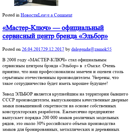
on
Posted in
Новости
Leave a Comment
Очередная
выставка
«Мастер-Ключ» — официальный
в
сервисный центр бренда «Эльбор»
Германии
не
Posted on
26.04.2017
29.12.2017
by
dalegenda@zamok55
прошла
без
В 2008 году «МАСТЕР-КЛЮЧ» стал официальным
нашего
сервисным центром брэнда «Эльбор» в г.Омске. Очень
участия
приятно, что наш профессионализм замечен и оценен столь
серьёзным отечественным производителем. Уверены, что
такое сотрудничество будет иметь хорошее будущее!
Завод ЭЛЬБОР является крупнейшим на территории бывшего
СССР производителем, выпускающим качественные дверные
замки повышенной секретности на основе собственных
конструкторских разработок. Ежемесячно предприятие
выпускает порядка 200 000 замков различных модельных
рядов, это около 30% российского объема производства
замков для бронированных, металлических и деревянных