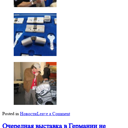
on
Posted in
Новости
Leave a Comment
Выставка
оборудования
Очередная выставка в Германии не