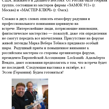
США, Ближнего и Дальнего Востока. От России была сборная
группа, состоящая из мастеров фирмы «ЗАМОК 911» (г.
Москва) и «МАСТЕР-КЛЮЧ» (г. Омск).
Сложно в двух словах описать атмосферу радушия и
профессионального понимания царившую на
встрече. Интереснейшие люди, потрясающие инновации,
фантастическое мастерство — пожалуй, даже эти определения
не смогут передать все впечатления. Присутствие на форуме
живой легенды Марка Вебера Тобиаса придавало особый
шарм. Радушный приём и повышенное внимание к
российским мастерам со стороны организатора форума,
президента Европейской Ассоциации Locksmith Адальберта
Вендта, дают основания предполагать о том, что встреча будет
не последней. Следующая выставка в октябре, в г.
Эссен (Германия). Будем готовиться!