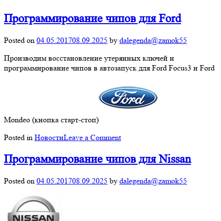
Программирование чипов для Ford
Posted on
04.05.2017
08.09.2025
by
dalegenda@zamok55
Производим восстановление утерянных ключей и
программирование чипов в автозапуск для Ford Focus3 и Ford
Mondeo (кнопка старт-стоп)
on
Posted in
Новости
Leave a Comment
Программирование
чипов
Программирование чипов для Nissan
для
Ford
Posted on
04.05.2017
08.09.2025
by
dalegenda@zamok55