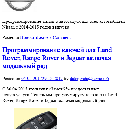
Программирование чипов в автозапуск для всех автомобилей
Nissan с 2014-2015 годов выпуска
on
Posted in
Новости
Leave a Comment
Программирование
чипов
Программирование ключей для Land
для
Rover, Range Rover и Jaguar включая
Nissan
модельный ряд
Posted on
04.05.2017
29.12.2017
by
dalegenda@zamok55
С 30.04.2015 компания «Замок55» предоставляет
новую услуга. Теперь мы программируем ключи для Land
Rover, Range Rover и Jaguar включая модельный ряд.