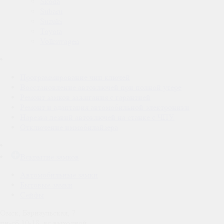
Skoda
Subaru
Suzuki
Toyota
Volkswagen
Программирование чип ключей
Восстановление автоключей при полной утере
Ремонт замков зажигания с гарантией
Ремонт и адаптация автомобильной электроники
Нарезка лезвий автоключей на станке с ЧПУ.
Отключение иммобилайзера
Вскрытие замков
Автомобильные замки
Бытовые замки
Сейфы
Омск, Барнаульская, 7
пн-сб 10-18, вс выходной