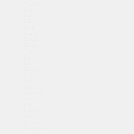
Chrysler
Dodge
Fiat
Ford
Geely
Honda
Hyundai
Infiniti
Jeep
Kia
Lada
Land Rover
Lexus
Mazda
Mercedes
Mitsubishi
Nissan
Opel
Peugeot
Porsche
Renault
Sangyong