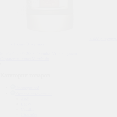
4 088
р.
купить
в 1 клик
В корзину
Навигация
Mazda 6, 2005-2008, 433mhz, Visteon system.
Сервисный ключ Mitsubishi
по
записям
Категории товаров
Uncategorized
Каталог автоключей
Audi
BMW
Cadillac
Chevrolet