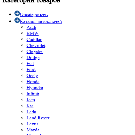
Uncategorized
Каталог автоключей
Audi
BMW
Cadillac
Chevrolet
Chrysler
Dodge
Fiat
Ford
Geely
Honda
Hyundai
Infiniti
Jeep
Kia
Lada
Land Rover
Lexus
Mazda
Mercedes
Mitsubishi