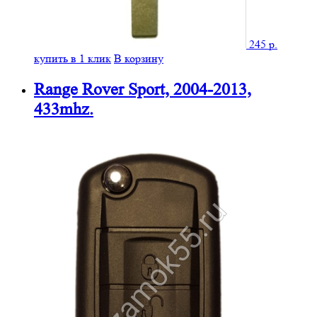
245
р.
купить в
1 клик
В корзину
Range Rover Sport, 2004-2013, 433mhz.