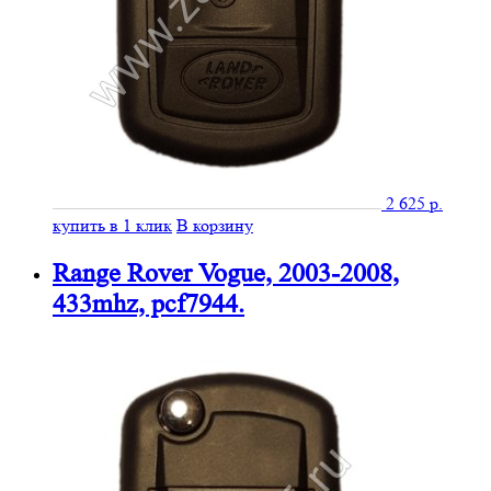
2 625
р.
купить
в 1 клик
В корзину
Range Rover Vogue, 2003-2008, 433mhz,
pcf7944.