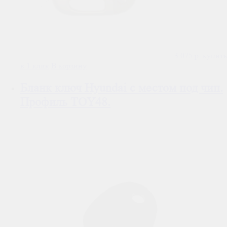
3 075
р.
купить
в 1 клик
В корзину
Бланк ключ Hyundai с местом под чип.
Профиль TOY48.