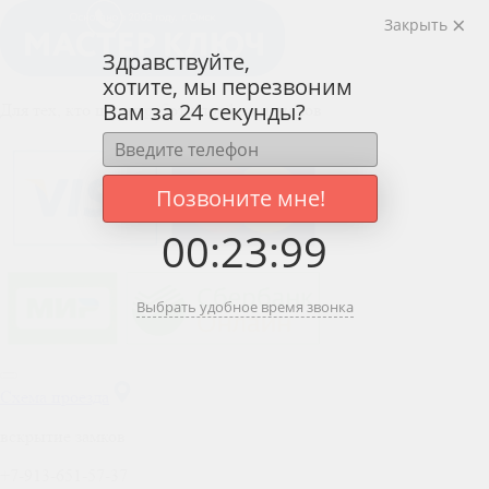
Закрыть
Здравствуйте,
хотите, мы перезвоним
Вам за 24 секунды?
Для тех, кто ценит работу профессионалов
Позвоните мне!
00
:
23
:
99
Выбрать удобное время звонка
Схема проезда
вскрытие замков
+7-913-651-57-37