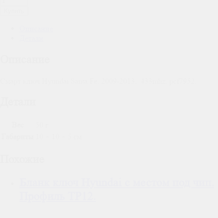
Купить
Описание
Детали
Описание
Смарт ключ Hyundai Santa Fe, 2009-2013, 433mhz, pcf7952.
Детали
Вес
50 г
Габариты
10 × 10 × 5 см
Похожие
Бланк ключ Hyundai с местом под чип.
Профиль TP12.