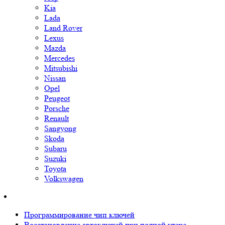
Kia
Lada
Land Rover
Lexus
Mazda
Mercedes
Mitsubishi
Nissan
Opel
Peugeot
Porsche
Renault
Sangyong
Skoda
Subaru
Suzuki
Toyota
Volkswagen
Программирование чип ключей
Восстановление автоключей при полной утере